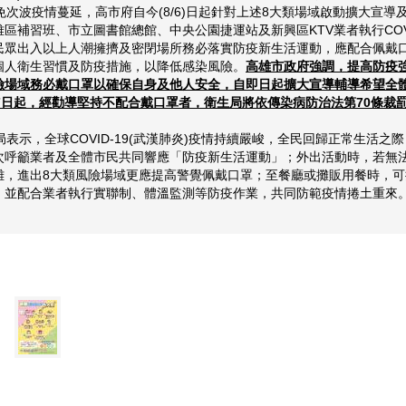
次波疫情蔓延，高市府自今(8/6)日起針對上述8大類場域啟動擴大宣導
區補習班、市立圖書館總館、中央公園捷運站及新興區KTV業者執行COVI
民眾出入以上人潮擁擠及密閉場所務必落實防疫新生活運動，應配合佩戴
個人衛生習慣及防疫措施，以降低感染風險。
高雄市政府強調，提高防疫
險場域務必戴口罩以確保自身及他人安全，自即日起擴大宣導輔導希望全
7日起，經勸導堅持不配合戴口罩者，衛生局將依傳染病防治法第70條裁罰新臺
表示，全球COVID-19(武漢肺炎)疫情持續嚴峻，全民回歸正常生活之
次呼籲業者及全體市民共同響應「防疫新生活運動」；外出活動時，若無法維
離，進出8大類風險場域更應提高警覺佩戴口罩；至餐廳或攤販用餐時，
，並配合業者執行實聯制、體溫監測等防疫作業，共同防範疫情捲土重來