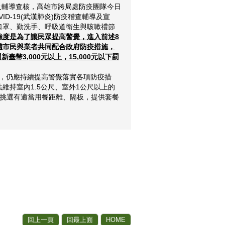
及輔導查核，高雄市跨局處防疫團隊今日
D-19(武漢肺炎)防疫稽查輔導及宣
口罩、勤洗手、呼吸道衛生與咳嗽禮節
強度是為了讓民眾提高警覺，進入前述8
體市民與業者共同配合政府防疫措施，
幣3,000元以上，15,000元以下罰
際，仍應持續提高警覺落實各項防疫措
持室內1.5公尺、室外1公尺以上的
可挑選有適當用餐距離、隔板，提供套餐
。
回上一頁
回最上面
HOME