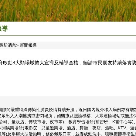
報導
最新消息
新聞報導
府啟動8大類場域擴大宣導及輔導查核，籲請市民朋友持續落實
際間嚴重特殊傳染性肺炎疫情持續升溫，近日國內境外移入病例亦有增加
民眾出入人潮擁擠或密閉場所，如醫療及照護機構、大眾運輸場站或無法
貨公司、量販店、傳統市場、夜市等)、教育學習場所(補習班、K書中心等
休閒娛樂場所(電影院、兒童遊樂場、酒店、舞廳、夜店、酒吧、KTV、遊
境等)及舉辦大型活動時，務必佩戴口罩，並養成勤洗手、咳嗽禮節等衛生