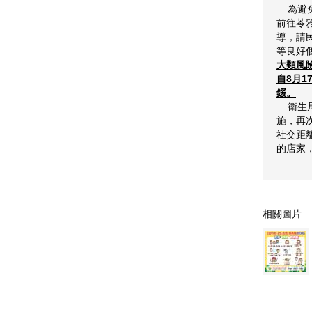
為避免
前往苓雅
導，請
等良好
大類風
自8月1
鍰
。
衛生局
施，再
社交距
的店家
相關圖片