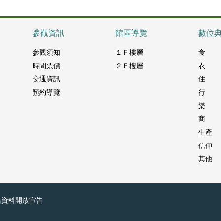
參觀資訊
館區導覽
數位
參觀須知
１Ｆ樓層
食
時間票價
２Ｆ樓層
衣
交通資訊
住
預約導覽
行
樂
商
生產
信仰
其他
站資料開放宣告