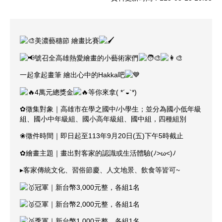
美濃藝穗節 繪畫比賽
號召全高雄熱愛繪畫的小藝術家們
一起拿起畫筆 繪出心中的Hakka吧
4萬元總獎金
等你來拿( *´◒`*)​
✿徵集對象｜高雄市在學之國中/小學生；並分為國小低年級
組、國小中年級組、國小高年級組、國中組，四種組別
❀徵件時間｜即日起至113年9月20日(五)下午5時截止
✿繪畫主題｜畫出對客家的認識或生活體驗(ﾉ>ω<)ﾉ
▸客家傳統文化、習俗節慶、人文地景、飲食等皆可~
冠軍｜新台幣3,000元整，各組1名
亞軍｜新台幣2,000元整，各組1名
季軍｜新台幣1,000元整，各組1名