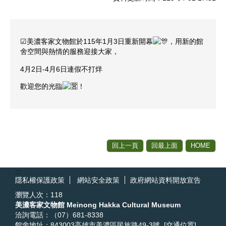
☑︎美濃客家文物館於115年1月3日重新開幕
，用新的館
舍空間與熱情的服務迎接大家，
4月2日-4月6日連假不打烊
歡迎您的光臨
！
回上一頁
回最上面
HOME
:::
隱私權保護政策
網站安全政策
政府網站資料開放宣告
瀏覽人次：
118
美濃客家文物館 Meinong Hakka Cultural Museum
洽詢電話：（07）681-8338
館舍地址：843003高雄市美濃區民族路49-3號
[交通位置]