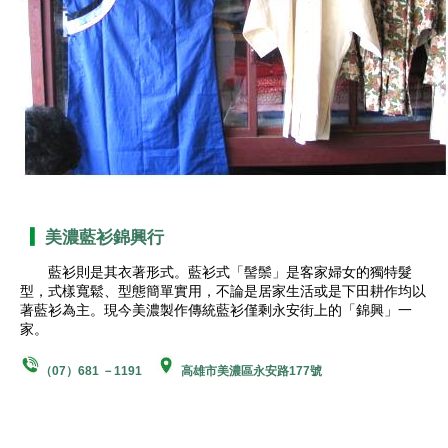
美濃藍衫錦興行
藍衫則是其衣著形式。藍衫式「髻鬃」是客家婦女的獨特髮
型，式樣寬鬆、型態簡單實用，不論是居家生活或是下田耕作均以
著藍衫為主。現今美濃製作傳統藍衫僅剩永安街上的「錦興」一
家。
（07）681 －1191
高雄市美濃區永安路177號