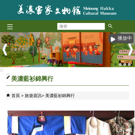
跳到主要內容區塊
搜
尋
播放中
:::
:::
美濃藍衫錦興行
首頁
旅遊資訊
美濃藍衫錦興行