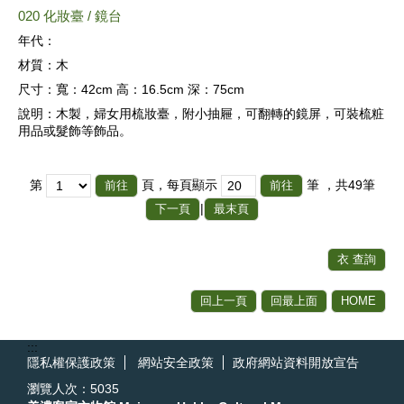
020 化妝臺 / 鏡台
年代：
材質：
木
尺寸：
寬：42cm 高：16.5cm 深：75cm
說明：
木製，婦女用梳妝臺，附小抽屜，可翻轉的鏡屏，可裝梳粧
用品或髮飾等飾品。
第
頁，每頁顯示
筆
，共49筆
|
下一頁
最末頁
衣 查詢
回上一頁
回最上面
HOME
:::
隱私權保護政策
網站安全政策
政府網站資料開放宣告
瀏覽人次：
5035