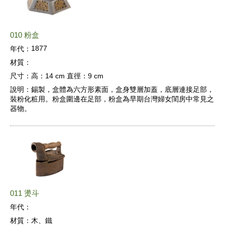
010 粉盒
1877
年代：
材質：
尺寸：
高：14 cm 直徑：9 cm
說明：
錫製，盒體為六方形素面，盒身雙層加蓋，底層連接足部，
裝粉化粧用。粉盒圍邊在足部，粉盒為早期台灣婦女閨房中常見之
器物。
011 燙斗
年代：
材質：
木、鐵