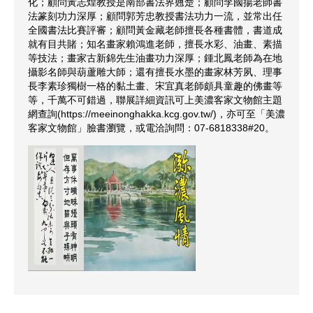
化；顧問黃志煌教授是南部書法界翹楚；顧問李國揚老師書
法篆刻功力深厚；顧問郭芳忠教授書法功力一流，並常出任
全國書法比賽評審；顧問黃金藏老師擅長各種書體，書道成
就有目共賭；知名畫家賴鴻進老師，擅長水彩、油畫、素描
等技法；畫家古新錦先生油畫功力深厚；鍾北鳳老師為在地
攝影名師與葫蘆雕大師；還有擅長水墨的畫家林芳夙、理事
長李素珍獨樹一格的黏土畫、宋宜真老師頗具童趣的佛畫等
等，千萬不可錯過，聯展詳細資訊可上美濃客家文物館主題
網查詢(https://meeinonghakka.kcg.gov.tw/)，亦可至「美濃
客家文物館」臉書瀏覽，或電洽詢問：07-6818338#20。