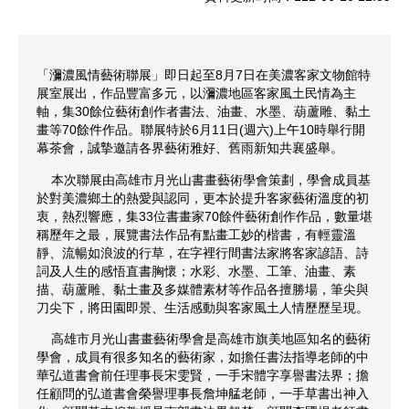
「瀰濃風情藝術聯展」即日起至8月7日在美濃客家文物館特
展室展出，作品豐富多元，以瀰濃地區客家風土民情為主
軸，集30餘位藝術創作者書法、油畫、水墨、葫蘆雕、黏土
畫等70餘件作品。聯展特於6月11日(週六)上午10時舉行開
幕茶會，誠摯邀請各界藝術雅好、舊雨新知共襄盛舉。
本次聯展由高雄市月光山書畫藝術學會策劃，學會成員基
於對美濃鄉土的熱愛與認同，更本於提升客家藝術溫度的初
衷，熱烈響應，集33位書畫家70餘件藝術創作作品，數量堪
稱歷年之最，展覽書法作品有點畫工妙的楷書，有輕靈溫
靜、流暢如浪波的行草，在字裡行間書法家將客家諺語、詩
詞及人生的感悟直書胸懷；水彩、水墨、工筆、油畫、素
描、葫蘆雕、黏土畫及多媒體素材等作品各擅勝場，筆尖與
刀尖下，將田園即景、生活感動與客家風土人情歷歷呈現。
高雄市月光山書畫藝術學會是高雄市旗美地區知名的藝術
學會，成員有很多知名的藝術家，如擔任書法指導老師的中
華弘道書會前任理事長宋雯賢，一手宋體字享譽書法界；擔
任顧問的弘道書會榮譽理事長詹坤艋老師，一手草書出神入