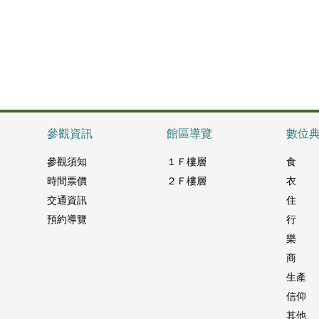
參觀資訊
館區導覽
數位
參觀須知
１Ｆ樓層
食
時間票價
２Ｆ樓層
衣
交通資訊
住
預約導覽
行
樂
商
生產
信仰
其他