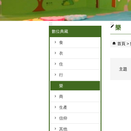
:::
:::
樂
數位典藏
食
首頁
衣
住
主題
行
樂
商
生產
信仰
其他